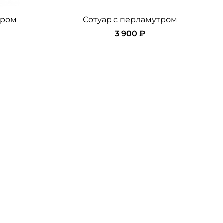
тром
Сотуар с перламутром
3 900 ₽