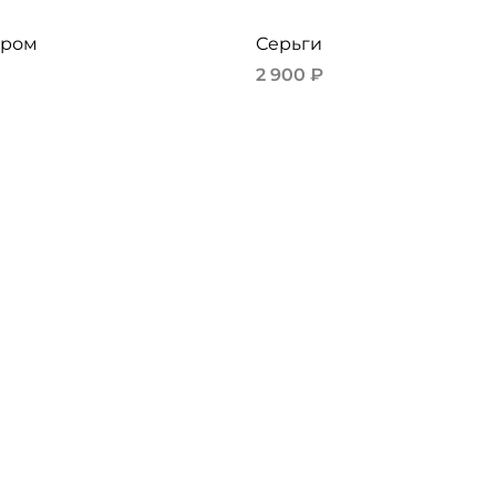
тром
Серьги
2 900 ₽